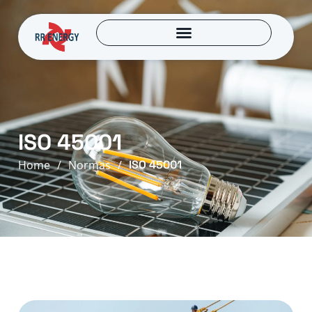
ISO 45001
Home
/
Normas
/
ISO 45001